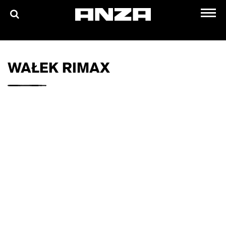
WAŁEK RIMAX
O NAS
PRODUKTY
MATERIAŁY DO POBRANIA
GDZIE KUPIĆ?