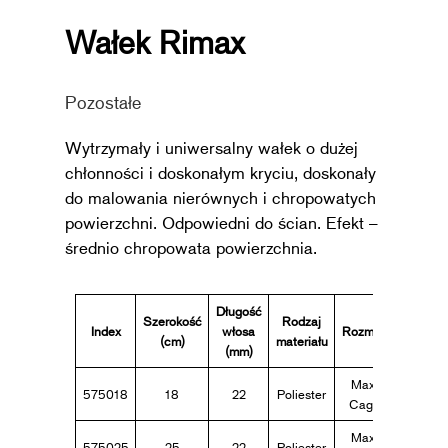
Wałek Rimax
Pozostałe
Wytrzymały i uniwersalny wałek o dużej
chłonności i doskonałym kryciu, doskonały
do malowania nierównych i chropowatych
powierzchni. Odpowiedni do ścian. Efekt –
średnio chropowata powierzchnia.
Długość
Szerokość
Rodzaj
Index
włosa
Rozmiar
Pakowa
(cm)
materiału
(mm)
Maxi
575018
18
22
Poliester
5
Cage
Maxi
575025
25
22
Poliester
5