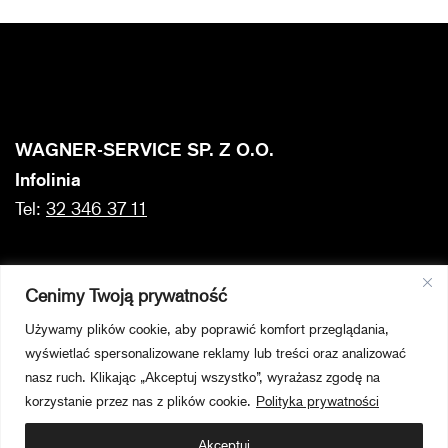
WAGNER-SERVICE SP. Z O.O.
Infolinia
Tel:
32 346 37 11
Producent: Orkla House Care AB
Cenimy Twoją prywatność
SE -564 23 Bankeryd, Szwecja
Używamy plików cookie, aby poprawić komfort przeglądania,
Dystrybutor: WAGNER-SERVICE SP. Z O.O.
wyświetlać spersonalizowane reklamy lub treści oraz analizować
ul. E. Imieli 30, 41-605 Świętochłowice
nasz ruch. Klikając „Akceptuj wszystko”, wyrażasz zgodę na
korzystanie przez nas z plików cookie.
Polityka prywatności
Polityka prywatności
Akceptuj