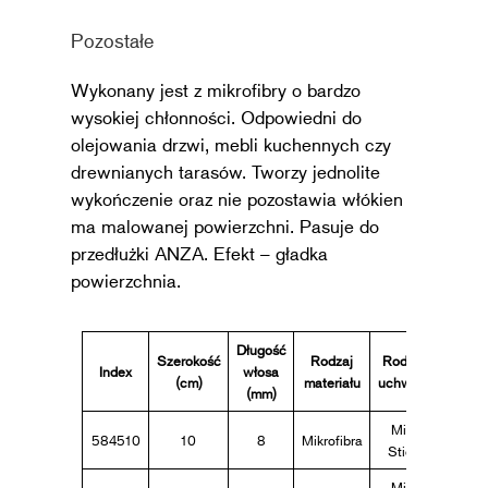
Pozostałe
Wykonany jest z mikrofibry o bardzo
wysokiej chłonności. Odpowiedni do
olejowania drzwi, mebli kuchennych czy
drewnianych tarasów. Tworzy jednolite
wykończenie oraz nie pozostawia włókien
ma malowanej powierzchni. Pasuje do
przedłużki ANZA. Efekt – gładka
powierzchnia.
Długość
Szerokość
Rodzaj
Rodzaj
Index
włosa
Pakow
(cm)
materiału
uchwytu
(mm)
Mini
584510
10
8
Mikrofibra
5
Stick
Mini