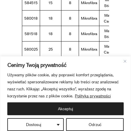
584515
15
8
Mikrofibra
5
Stick
Maxi
580018
18
8
Mikrofibra
5
Cage
Maxi
581518
18
8
Mikrofibra
5
Stick
Maxi
580025
25
8
Mikrofibra
5
Cage
Maxi
Cenimy Twoją prywatność
581525
25
8
Mikrofibra
5
Stick
Używamy plików cookie, aby poprawić komfort przeglądania,
wyświetlać spersonalizowane reklamy lub treści oraz analizować
nasz ruch. Klikając „Akceptuj wszystko”, wyrażasz zgodę na
korzystanie przez nas z plików cookie.
Polityka prywatności
Akceptuj
Dostosuj
Odrzuć