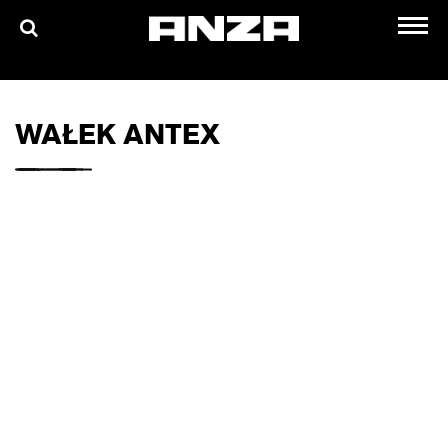
WAŁEK ANTEX
O NAS
PRODUKTY
MATERIAŁY DO POBRANIA
GDZIE KUPIĆ?