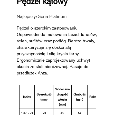
Pędzel
kątowy
Najlepszy/Seria Platinum
Pędzel o szerokim zastosowaniu.
Odpowiedni do malowania fasad, tarasów,
ścian, sufitów oraz podłóg. Bardzo trwały,
charakteryzuje się doskonałą
przyczepnością i siłą krycia farby.
Ergonomicznie zaprojektowany uchwyt i
okucia ze stali nierdzewnej. Pasuje do
przedłużek Anza.
Widoczna
Szerokość
długość
Grubość
Index
Pakowanie
(mm)
włosia
(mm
)
(mm
)
197550
50
49
14
5
731